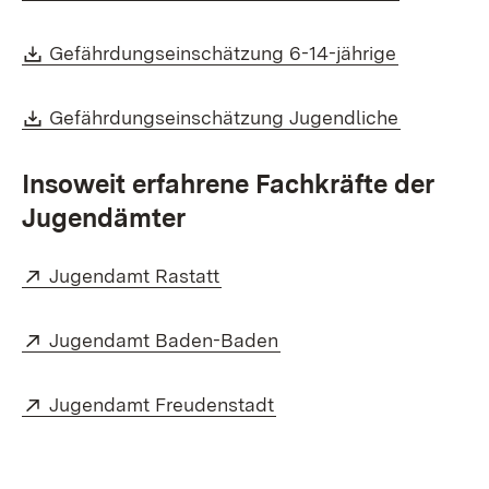
Download:
(Öffnet in
Gefährdungseinschätzung 6-14-jährige
Download:
(Öffnet i
Gefährdungseinschätzung Jugendliche
Insoweit erfahrene Fachkräfte der
Jugendämter
Extern:
(Öffnet in neuem Fenster)
Jugendamt Rastatt
Extern:
(Öffnet in neuem Fenst
Jugendamt Baden-Baden
Extern:
(Öffnet in neuem Fenste
Jugendamt Freudenstadt