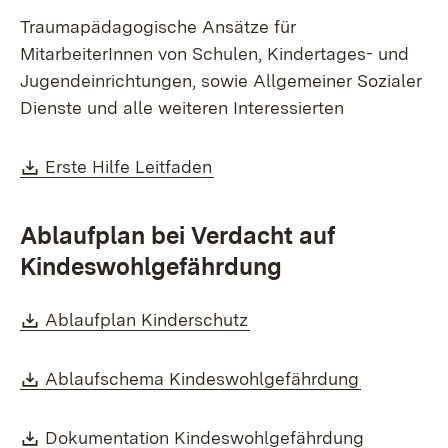
Traumapädagogische Ansätze für
MitarbeiterInnen von Schulen, Kindertages- und
Jugendeinrichtungen, sowie Allgemeiner Sozialer
Dienste und alle weiteren Interessierten
Download:
(Öffnet in neuem Fenster)
Erste Hilfe Leitfaden
Ablaufplan bei Verdacht auf
Kindeswohlgefährdung
Download:
(Öffnet in neuem Fenste
Ablaufplan Kinderschutz
Download:
(Öffnet in
Ablaufschema Kindeswohlgefährdung
Download:
(Öffnet i
Dokumentation Kindeswohlgefährdung