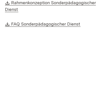
Download:
Rahmenkonzeption Sonderpädagogischer
(Öffnet in neuem Fenster)
Dienst
Download:
(Öffnet in neu
FAQ Sonderpädagogischer Dienst