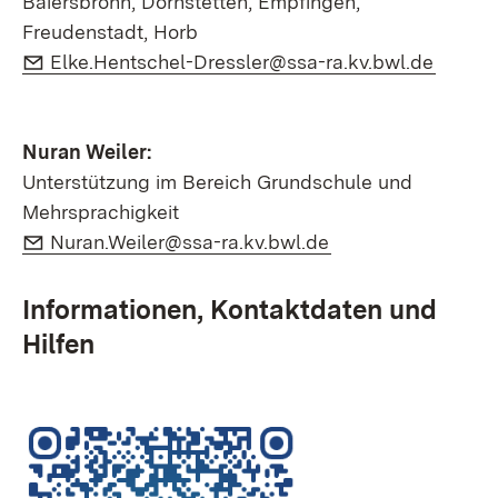
Baiersbronn, Dornstetten, Empfingen,
Freudenstadt, Horb
E-Mail:
(Öffne
Elke.Hentschel-Dressler@ssa-ra.kv.bwl.de
Nuran Weiler:
Unterstützung im Bereich Grundschule und
Mehrsprachigkeit
E-Mail:
(Öffnet in neuem F
Nuran.Weiler@ssa-ra.kv.bwl.de
Informationen, Kontaktdaten und
Hilfen