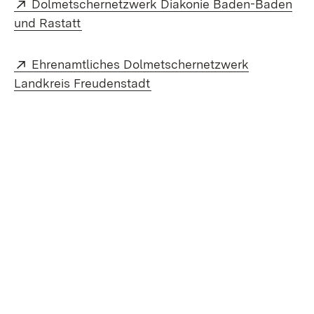
Extern:
Dolmetschernetzwerk Diakonie Baden-Baden
(Öffnet in neuem Fenster)
und Rastatt
Extern:
Ehrenamtliches Dolmetschernetzwerk
(Öffnet in neuem Fenster)
Landkreis Freudenstadt