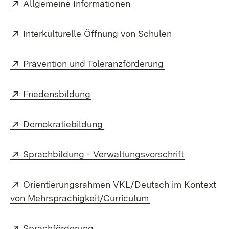
Extern:
(Öffnet in neuem Fenst
Allgemeine Informationen
Extern:
(Öffnet in ne
Interkulturelle Öffnung von Schulen
Extern:
(Öffnet in neue
Prävention und Toleranzförderung
Extern:
(Öffnet in neuem Fenster)
Friedensbildung
Extern:
(Öffnet in neuem Fenster)
Demokratiebildung
Extern:
(Öffnet in
Sprachbildung - Verwaltungsvorschrift
Extern:
Orientierungsrahmen VKL/Deutsch im Kontext
(Öffnet in neuem F
von Mehrsprachigkeit/Curriculum
Extern:
(Öffnet in neuem Fenster)
Sprachförderung