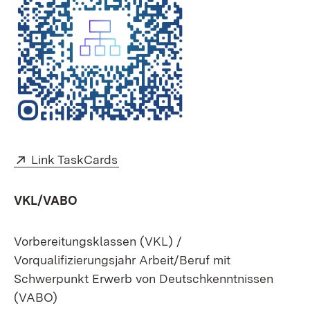
Extern:
(Öffnet in neuem Fenster)
Link TaskCards
VKL/VABO
Vorbereitungsklassen (VKL) /
Vorqualifizierungsjahr Arbeit/Beruf mit
Schwerpunkt Erwerb von Deutschkenntnissen
(VABO)