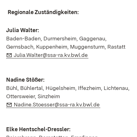
Regionale Zuständigkeiten:
Julia Walter:
Baden-Baden, Durmersheim, Gaggenau,
Gernsbach, Kuppenheim, Muggensturm, Rastatt
E-Mail:
(Öffnet in neuem Fe
Julia.Walter@ssa-ra.kv.bwl.de
Nadine Stößer:
Bühl, Bühlertal, Hügelsheim, Iffezheim, Lichtenau,
Ottersweier, Sinzheim
E-Mail:
(Öffnet in neu
Nadine.Stoesser@ssa-ra.kv.bwl.de
Elke Hentschel-Dressler: