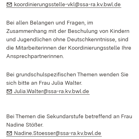
E-Mail:
(Öffnet
koordinierungsstelle-vkl@ssa-ra.kv.bwl.de
Bei allen Belangen und Fragen, im
Zusammenhang mit der Beschulung von Kindern
und Jugendlichen ohne Deutschkenntnisse, sind
die Mitarbeiterinnen der Koordinierungsstelle Ihre
Ansprechpartnerinnen.
Bei grundschulspezifischen Themen wenden Sie
sich bitte an Frau Julia Walter.
E-Mail:
(Öffnet in neuem Fe
Julia.Walter@ssa-ra.kv.bwl.de
Bei Themen die Sekundarstufe betreffend an Frau
Nadine Stößer.
E-Mail:
(Öffnet in neu
Nadine.Stoesser@ssa-ra.kv.bwl.de