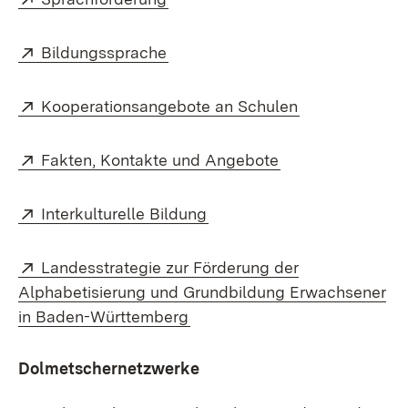
Extern:
(Öffnet in neuem Fenster)
Bildungssprache
Extern:
(Öffnet in neu
Kooperationsangebote an Schulen
Extern:
(Öffnet in neuem
Fakten, Kontakte und Angebote
Extern:
(Öffnet in neuem Fenster)
Interkulturelle Bildung
Extern:
Landesstrategie zur Förderung der
Alphabetisierung und Grundbildung Erwachsener
(Öffnet in neuem Fenster)
in Baden-Württemberg
Dolmetschernetzwerke