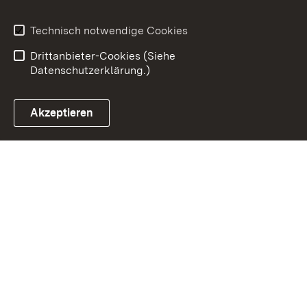
Impressum
Datenschutz
Benutzungshinweise
Erklärung zur
Technisch notwendige Cookies
Barrierefreiheit
Drittanbieter-Cookies (Siehe
Datenschutzerklärung.)
Akzeptieren