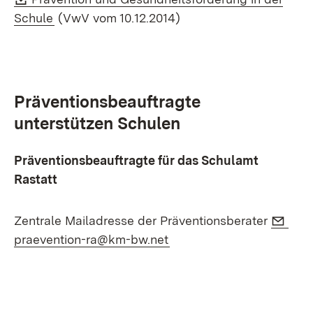
(Öffnet in neuem Fenster)
Schule
(VwV vom 10.12.2014)
Präventionsbeauftragte
unterstützen Schulen
Präventionsbeauftragte für das Schulamt
Rastatt
E-Ma
Zentrale Mailadresse der Präventionsberater
(Öffnet in neuem Fenster
praevention-ra@km-bw.net