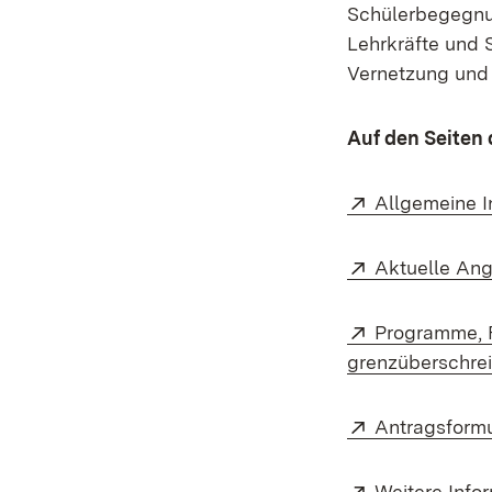
Schülerbegegnun
Lehrkräfte und 
Vernetzung und 
Auf den Seiten 
Extern:
Allgemeine I
Extern:
Aktuelle Ang
Extern:
Programme, F
grenzüberschre
Extern:
Antragsform
Extern:
Weitere Info