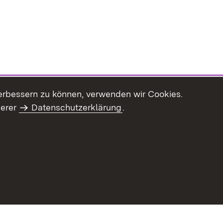
erbessern zu können, verwenden wir Cookies.
serer
Datenschutzerklärung
.
haltsübersicht
Kontakt
Impressum
Datenschutz
Benut