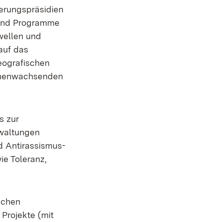
ierungspräsidien
 und Programme
wellen und
auf das
eografischen
mmenwachsenden
s zur
rwaltungen
d Antirassismus-
ie Toleranz,
schen
Projekte (mit