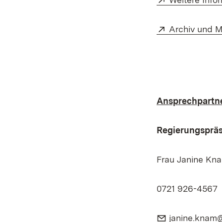
Extern:
Archiv und M
Ansprechpartne
Regierungspräs
Frau Janine Kna
0721 926-4567
E-Mail:
janine.knam