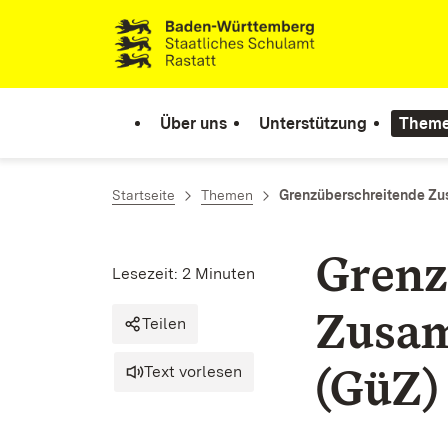
Zum Inhalt springen
Link zur Startseite
Über uns
Unterstützung
Them
Startseite
Themen
Grenzüberschreitende Zu
Grenz
Lesezeit: 2 Minuten
Zusam
Teilen
(GüZ)
Text vorlesen