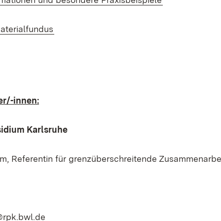
(Öffnet in neuem Fenster)
aterialfundus
r/-innen:
idium Karlsruhe
m, Referentin für grenzüberschreitende Zusammenarbe
(Öffnet in neuem Fenster)
@rpk.bwl.de