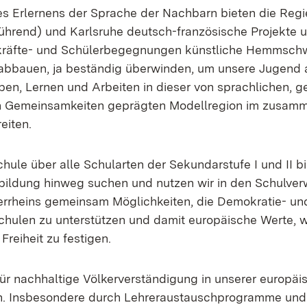
es Erlernens der Sprache der Nachbarn bieten die Reg
führend) und Karlsruhe deutsch-französische Projekte
hrkräfte- und Schülerbegegnungen künstliche Hemmsch
abbauen, ja beständig überwinden, um unsere Jugend 
n, Lernen und Arbeiten in dieser von sprachlichen, g
en Gemeinsamkeiten geprägten Modellregion im zusa
eiten.
ule über alle Schularten der Sekundarstufe I und II bi
bildung hinweg suchen und nutzen wir in den Schulve
rrheins gemeinsam Möglichkeiten, die Demokratie- un
chulen zu unterstützen und damit europäische Werte, w
Freiheit zu festigen.
für nachhaltige Völkerverständigung in unserer europäi
n. Insbesondere durch Lehreraustauschprogramme und 