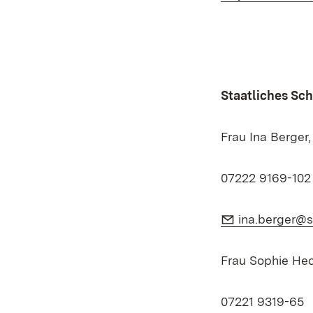
Staatliches Sc
Frau Ina Berger,
07222 9169-102
E-Mail:
ina.berger@s
Frau Sophie He
07221 9319-65