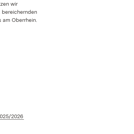
zen wir
, bereichernden
s am Oberrhein.
euem Fenster)
(Öffnet in neuem Fenster)
2025/2026
em Fenster)