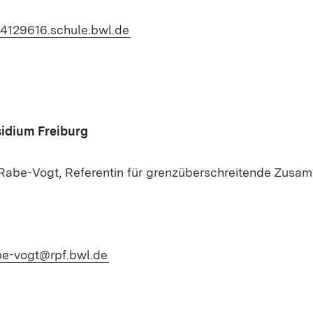
(Öffnet in neuem Fenster)
4129616.schule.bwl.de
idium Freiburg
 Rabe-Vogt, Referentin für grenzüberschreitende Zusa
(Öffnet in neuem Fenster)
abe-vogt@rpf.bwl.de