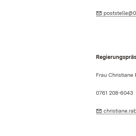
E-Mail:
poststelle@0
Regierungspräs
Frau Christiane
0761 208-6043
E-Mail:
christiane.r