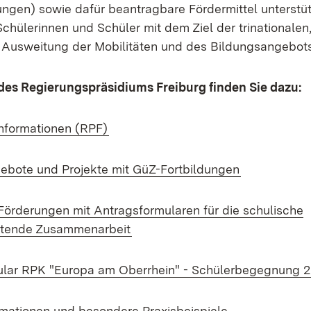
gen) sowie dafür beantragbare Fördermittel unterstüt
Schülerinnen und Schüler mit dem Ziel der trinationalen
Ausweitung der Mobilitäten und des Bildungsangebot
des Regierungspräsidiums Freiburg finden Sie dazu:
(Öffnet in neuem Fenster)
nformationen (RPF)
(Öffnet in n
ebote und Projekte mit GüZ-Fortbildungen
örderungen mit Antragsformularen für die schulische
(Öffnet in neuem Fenster)
itende Zusammenarbeit
ular RPK "Europa am Oberrhein" - Schülerbegegnung 
(Öffnet in neu
rmationen und besondere Praxisbeispiele