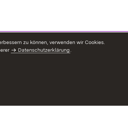
erbessern zu können, verwenden wir Cookies.
serer
Datenschutzerklärung
.
haltsübersicht
Kontakt
Impressum
Datenschutz
Benut