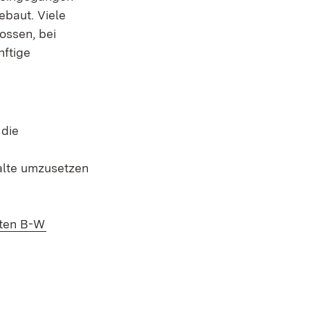
ebaut. Viele
ossen, bei
nftige
 die
halte umzusetzen
(Öffnet in neuem Fenster)
ften B-W