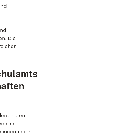
und
und
en. Die
reichen
chulamts
haften
derschulen,
en eine
n eingegangen